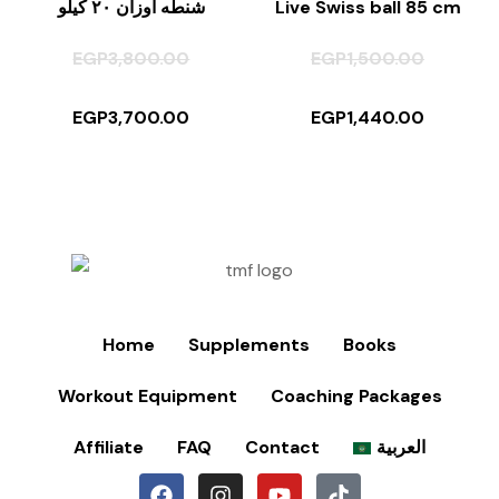
شنطه اوزان ٢٠ كيلو
Live Swiss ball 85 cm
EGP
3,800.00
EGP
1,500.00
EGP
3,700.00
EGP
1,440.00
Home
Supplements
Books
Workout Equipment
Coaching Packages
Affiliate
FAQ
Contact
العربية